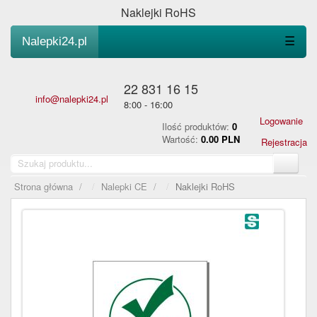
Naklejki RoHS
Nalepki24.pl
☰
22 831 16 15
info@nalepki24.pl
8:00 - 16:00
Logowanie
Ilość produktów:
0
Wartość:
0.00 PLN
Rejestracja
Strona główna
/
Nalepki CE
/
Naklejki RoHS