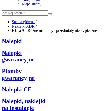
Mapa strony
Strona główna
/
Naklejki ADR
/
Klasa 9 – Różne materiały i przedmioty niebezpieczne
Nalepki
Nalepki
gwarancyjne
Plomby
gwarancyjne
Nalepki CE
Nalepki, naklejki
na instalacje