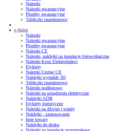
Nalepki
Nalepki gwarancyjne
Plomby gwarancyjne
Tabliczki znamionowe
e-Sklep
Nalepki
Nalepki gwarancyjne
Plomby gwarancyjne
Nalepki CE
Nalepki, naklejki na instalacje fotowoltaiczne
Nalepki Kosz Elektrośmieci
Etykiety
Nalepki Unijne UE
Naklejki wypukłe 3D
Tabliczki znamionowe
Nalepki podłogowe
Nalepki na urządzenia elektryczne
Naklejki ADR
Etykiety logistyczne
Nalepki na dźwigi i windy
Naklejki - zastosowanie
Inne towary
Naklejki do druku
Nalepki na instalacje przemysłowe