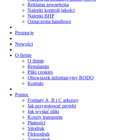
Reklama zewnętrzna
Nalepki kontroli jakości
Nalepki BHP
Oznaczenia handlowe
Promocje
Nowości
O firmie
O firmie
Regulamin
Pliki cookies
Obowiązek informacyjny RODO
Kontakt
Pomoc
Formaty A, B i C arkuszy
Jak przygotować projekt
Jak wysłać pliki
Koszty transportu
Płatności
Sitodruk
Fleksodruk
Tampodruk