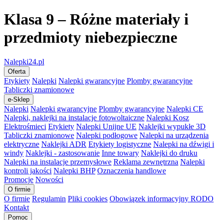
Klasa 9 – Różne materiały i
przedmioty niebezpieczne
Nalepki24.pl
Oferta
Etykiety
Nalepki
Nalepki gwarancyjne
Plomby gwarancyjne
Tabliczki znamionowe
e-Sklep
Nalepki
Nalepki gwarancyjne
Plomby gwarancyjne
Nalepki CE
Nalepki, naklejki na instalacje fotowoltaiczne
Nalepki Kosz
Elektrośmieci
Etykiety
Nalepki Unijne UE
Naklejki wypukłe 3D
Tabliczki znamionowe
Nalepki podłogowe
Nalepki na urządzenia
elektryczne
Naklejki ADR
Etykiety logistyczne
Nalepki na dźwigi i
windy
Naklejki - zastosowanie
Inne towary
Naklejki do druku
Nalepki na instalacje przemysłowe
Reklama zewnętrzna
Nalepki
kontroli jakości
Nalepki BHP
Oznaczenia handlowe
Promocje
Nowości
O firmie
O firmie
Regulamin
Pliki cookies
Obowiązek informacyjny RODO
Kontakt
Pomoc