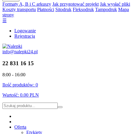
Formaty A, B i C arkuszy
Jak przygotować projekt
Jak wysłać pliki
Koszty transportu
Płatności
Sitodruk
Fleksodruk
Tampodruk
Mapa
strony
☰
Logowanie
Rejestracja
info@nalepki24.pl
22 831 16 15
8:00 - 16:00
Ilość produktów:
0
Wartość:
0.00 PLN
Oferta
Etykiety