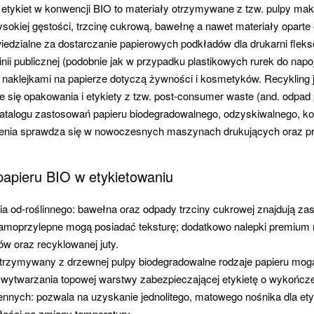
 etykiet w konwencji BIO to materiały otrzymywane z tzw. pulpy mak
ysokiej gęstości, trzcinę cukrową, bawełnę a nawet materiały oparte
edzialne za dostarczanie papierowych podkładów dla drukarni flekso
inii publicznej (podobnie jak w przypadku plastikowych rurek do napo
naklejkami na papierze dotyczą żywności i kosmetyków. Recykling 
e się opakowania i etykiety z tzw. post-consumer waste (and. odpad
katalogu zastosowań papieru biodegradowalnego, odzyskiwalnego, 
nia sprawdza się w nowoczesnych maszynach drukujących oraz prz
apieru BIO w etykietowaniu
od-roślinnego: bawełna oraz odpady trzciny cukrowej znajdują zas
y samoprzylepne mogą posiadać teksturę; dodatkowo nalepki premi
w oraz recyklowanej juty.
rzymywany z drzewnej pulpy biodegradowalne rodzaje papieru mogą 
 wytwarzania topowej warstwy zabezpieczającej etykietę o wykończ
nych: pozwala na uzyskanie jednolitego, matowego nośnika dla et
ści na zmiany temperatury.