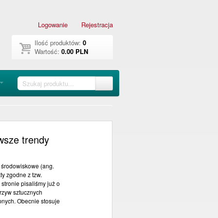
Logowanie
Rejestracja
Ilość produktów:
0
Wartość:
0.00 PLN
owsze trendy
y środowiskowe (ang.
ty zgodne z tzw.
tronie pisaliśmy już o
orzyw sztucznych
pnych. Obecnie stosuje