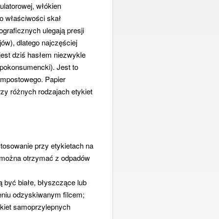
ulatorowej, włókien
 o właściwości skał
graficznych ulegają presji
jów), dlatego najczęściej
jest dziś hasłem niezwykle
 pokonsumencki). Jest to
kompostowego. Papier
y różnych rodzajach etykiet
tosowanie przy etykietach na
um można otrzymać z odpadów
być białe, błyszczące lub
eniu odzyskiwanym filcem;
ykiet samoprzylepnych