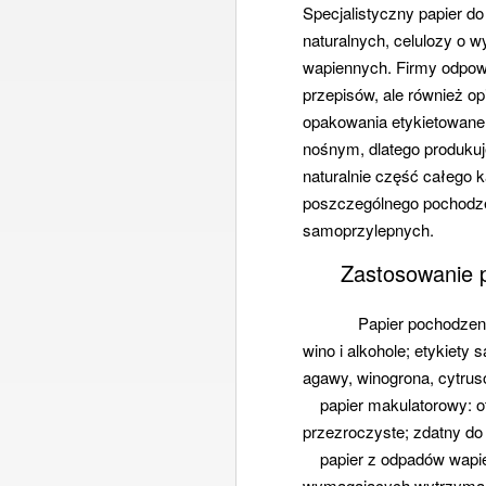
Specjalistyczny papier do
naturalnych, celulozy o w
wapiennych. Firmy odpowi
przepisów, ale również op
opakowania etykietowane 
nośnym, dlatego produkuj
naturalnie część całego 
poszczególnego pochodze
samoprzylepnych.
Zastosowanie p
Papier pochodzenia 
wino i alkohole; etykiet
agawy, winogrona, cytrusó
papier makulatorowy: ot
przezroczyste; zdatny do
papier z odpadów wapien
wymagających wytrzymało