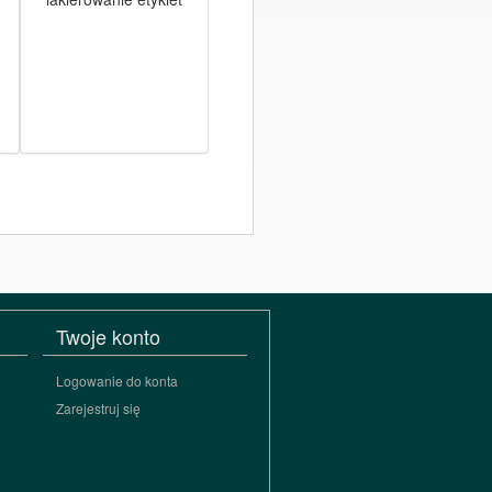
samoprzylepnych
Twoje konto
Logowanie do konta
Zarejestruj się