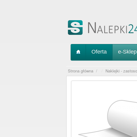
Oferta
e-Skle
Strona główna
/
Naklejki - zastos