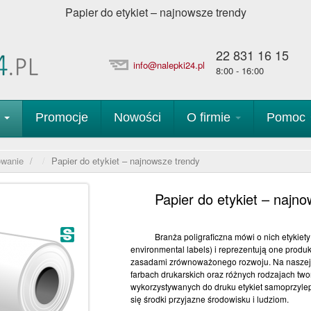
Papier do etykiet – najnowsze trendy
22 831 16 15
info@nalepki24.pl
8:00 - 16:00
p
Promocje
Nowości
O firmie
Pomoc
owanie
/
Papier do etykiet – najnowsze trendy
Papier do etykiet – najn
Branża poligraficzna mówi o nich etykiet
environmental labels) i reprezentują one produk
zasadami zrównoważonego rozwoju. Na naszej s
farbach drukarskich oraz różnych rodzajach tw
wykorzystywanych do druku etykiet samoprzyle
się środki przyjazne środowisku i ludziom.