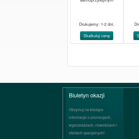
sa
Drukujemy: 1-2 dni.
Dr
Skalkuluj cenę
S
Biuletyn okazji
Otrzymuj na bieżąco
informacje o promocjach,
wyprzedażach, nowościach i
ofertach specjalnych!