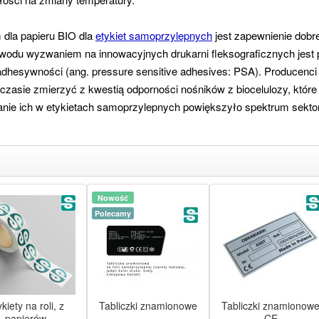
dla papieru BIO dla
etykiet samoprzylepnych
jest zapewnienie dobr
 powodu wyzwaniem na innowacyjnych drukarni fleksograficznych jest
 adhesywności (ang. pressure sensitive adhesives: PSA). Producenci 
zasie zmierzyć z kwestią odporności nośników z biocelulozy, które 
anie ich w etykietach samoprzylepnych powiększyło spektrum sekt
Nowość
Polecamy
kiety na roli, z
Tabliczki znamionowe
Tabliczki znamionow
papierów
CE