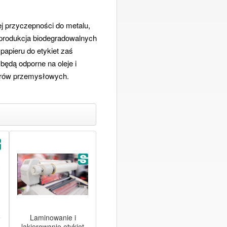
ej przyczepności do metalu,
 produkcja biodegradowalnych
papieru do etykiet zaś
będą odporne na oleje i
orów przemysłowych.
e
Laminowanie i
lakierowanie etykiet