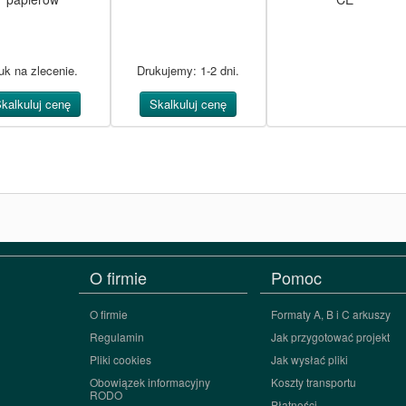
moprzylepnych
uk na zlecenie.
Drukujemy: 1-2 dni.
kalkuluj cenę
Skalkuluj cenę
O firmie
Pomoc
O firmie
Formaty A, B i C arkuszy
Regulamin
Jak przygotować projekt
Pliki cookies
Jak wysłać pliki
Obowiązek informacyjny
Koszty transportu
RODO
Płatności