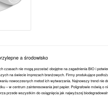
rzylepne a środowisko
h czasach nie mogą pozostać obojętne na zagadnienia BIO i potwier
zych na świecie imprezach branżowych. Firmy produkujące podłoża 
owaniu nowoczesnych metod ich wytwarzania. Najnowszy trend nie d
u – w centrum zainteresowania jest papier. Poligrafowie mówią o nic
rza przede wszystkim do osiągnięcia jak najwyższej biodegradowaln