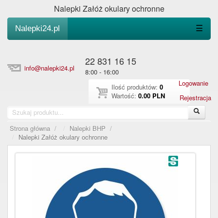
Nalepki Załóż okulary ochronne
Nalepki24.pl
☰
22 831 16 15
info@nalepki24.pl
8:00 - 16:00
Logowanie
Ilość produktów:
0
Wartość:
0.00 PLN
Rejestracja
Strona główna
/
Nalepki BHP
/
Nalepki Załóż okulary ochronne