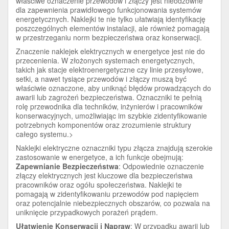
właściwe oznaczenie przewodów i złączy jest nieodzowne
dla zapewnienia prawidłowego funkcjonowania systemów
energetycznych. Naklejki te nie tylko ułatwiają identyfikację
poszczególnych elementów instalacji, ale również pomagają
w przestrzeganiu norm bezpieczeństwa oraz konserwacji.
Znaczenie naklejek elektrycznych w energetyce jest nie do
przecenienia. W złożonych systemach energetycznych,
takich jak stacje elektroenergetyczne czy linie przesyłowe,
setki, a nawet tysiące przewodów i złączy muszą być
właściwie oznaczone, aby uniknąć błędów prowadzących do
awarii lub zagrożeń bezpieczeństwa. Oznaczniki te pełnią
rolę przewodnika dla techników, inżynierów i pracowników
konserwacyjnych, umożliwiając im szybkie zidentyfikowanie
potrzebnych komponentów oraz zrozumienie struktury
całego systemu.>
Naklejki elektryczne oznaczniki typu złącza znajdują szerokie
zastosowanie w energetyce, a ich funkcje obejmują:
Zapewnianie Bezpieczeństwa
: Odpowiednie oznaczenie
złączy elektrycznych jest kluczowe dla bezpieczeństwa
pracowników oraz ogółu społeczeństwa. Naklejki te
pomagają w zidentyfikowaniu przewodów pod napięciem
oraz potencjalnie niebezpiecznych obszarów, co pozwala na
uniknięcie przypadkowych porażeń prądem.
Ułatwienie Konserwacji i Napraw
: W przypadku awarii lub