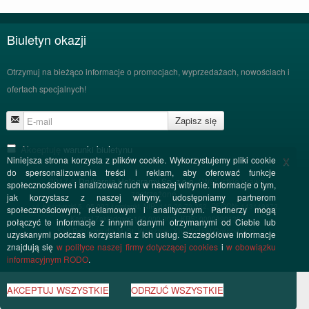
Biuletyn okazji
Otrzymuj na bieżąco informacje o promocjach, wyprzedażach, nowościach i
ofertach specjalnych!
Zapisz się
Akceptuję
warunki biuletynu
x
Niniejsza strona korzysta z plików cookie. Wykorzystujemy pliki cookie
do spersonalizowania treści i reklam, aby oferować funkcje
2017 ©
Drukarnia Hologramy Sp. z o.o.
/ Wszystkie prawa
społecznościowe i analizować ruch w naszej witrynie. Informacje o tym,
zastrzeżone.
jak korzystasz z naszej witryny, udostępniamy partnerom
ul. Kościuszki 5, 05-092 Łomianki, NIP: 118-20-73-352, REGON: 143149872,
społecznościowym, reklamowym i analitycznym. Partnerzy mogą
Kapitał Zakładowy: 100.000,00zł, KRS: 0000390130,
połączyć te informacje z innymi danymi otrzymanymi od Ciebie lub
Sąd Rejonowy dla M. St. Warszawy, XIV Wydział Gospodarczy
uzyskanymi podczas korzystania z ich usług. Szczegółowe informacje
znajdują się
w polityce naszej firmy dotyczącej cookies
i
w obowiązku
informacyjnym RODO
.
AKCEPTUJ WSZYSTKIE
ODRZUĆ WSZYSTKIE