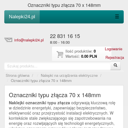
Oznaczniki typu złącza 70 x 148mm
Nalepki24.pl
☰
22 831 16 15
info@nalepki24.pl
8:00 - 16:00
Logowanie
Ilość produktów:
0
Wartość:
0.00 PLN
Rejestracja
Strona główna
/
Nalepki na urządzenia elektryczne
/
Oznaczniki typu złącza 70 x 148mm
Oznaczniki typu złącza 70 x 148mm
Naklejki oznaczniki typu złącza
odgrywają kluczową rolę
w dziedzinie energetyki, zapewniając bezpieczeństwo,
efektywność oraz przejrzystość instalacji elektrycznych. W
kontekście stale zwiększającego się zapotrzebowania na
energię oraz rozwijających się technologii energetycznych,