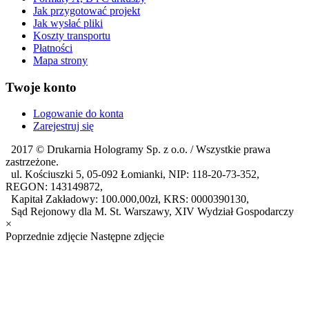
Jak przygotować projekt
Jak wysłać pliki
Koszty transportu
Płatności
Mapa strony
Twoje konto
Logowanie do konta
Zarejestruj się
2017 ©
Drukarnia Hologramy Sp. z o.o.
/ Wszystkie prawa
zastrzeżone.
ul. Kościuszki 5, 05-092 Łomianki, NIP: 118-20-73-352,
REGON: 143149872,
Kapitał Zakładowy: 100.000,00zł, KRS: 0000390130,
Sąd Rejonowy dla M. St. Warszawy, XIV Wydział Gospodarczy
×
Poprzednie zdjęcie
Następne zdjęcie