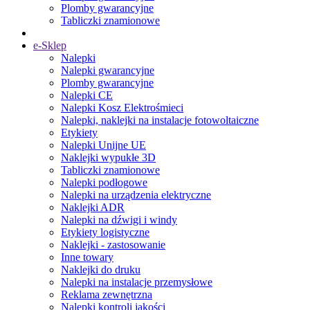
Plomby gwarancyjne
Tabliczki znamionowe
e-Sklep
Nalepki
Nalepki gwarancyjne
Plomby gwarancyjne
Nalepki CE
Nalepki Kosz Elektrośmieci
Nalepki, naklejki na instalacje fotowoltaiczne
Etykiety
Nalepki Unijne UE
Naklejki wypukłe 3D
Tabliczki znamionowe
Nalepki podłogowe
Nalepki na urządzenia elektryczne
Naklejki ADR
Nalepki na dźwigi i windy
Etykiety logistyczne
Naklejki - zastosowanie
Inne towary
Naklejki do druku
Nalepki na instalacje przemysłowe
Reklama zewnętrzna
Nalepki kontroli jakości