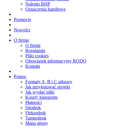
Nalepki BHP
Oznaczenia handlowe
Promocje
Nowości
O firmie
O firmie
Regulamin
Pliki cookies
Obowiązek informacyjny RODO
Kontakt
Pomoc
Formaty A, B i C arkuszy
Jak przygotować projekt
Jak wysłać pliki
Koszty transportu
Płatności
Sitodruk
Fleksodruk
Tampodruk
Mapa strony