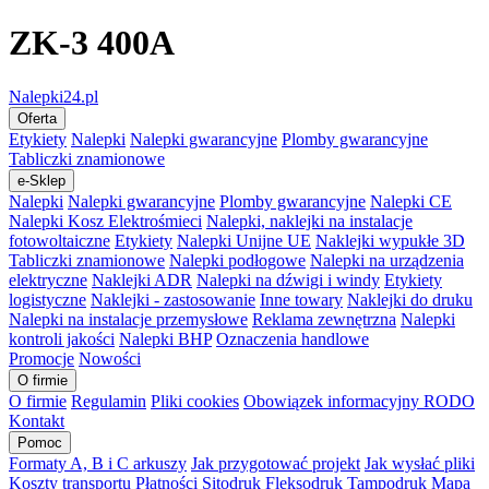
ZK-3 400A
Nalepki24.pl
Oferta
Etykiety
Nalepki
Nalepki gwarancyjne
Plomby gwarancyjne
Tabliczki znamionowe
e-Sklep
Nalepki
Nalepki gwarancyjne
Plomby gwarancyjne
Nalepki CE
Nalepki Kosz Elektrośmieci
Nalepki, naklejki na instalacje
fotowoltaiczne
Etykiety
Nalepki Unijne UE
Naklejki wypukłe 3D
Tabliczki znamionowe
Nalepki podłogowe
Nalepki na urządzenia
elektryczne
Naklejki ADR
Nalepki na dźwigi i windy
Etykiety
logistyczne
Naklejki - zastosowanie
Inne towary
Naklejki do druku
Nalepki na instalacje przemysłowe
Reklama zewnętrzna
Nalepki
kontroli jakości
Nalepki BHP
Oznaczenia handlowe
Promocje
Nowości
O firmie
O firmie
Regulamin
Pliki cookies
Obowiązek informacyjny RODO
Kontakt
Pomoc
Formaty A, B i C arkuszy
Jak przygotować projekt
Jak wysłać pliki
Koszty transportu
Płatności
Sitodruk
Fleksodruk
Tampodruk
Mapa