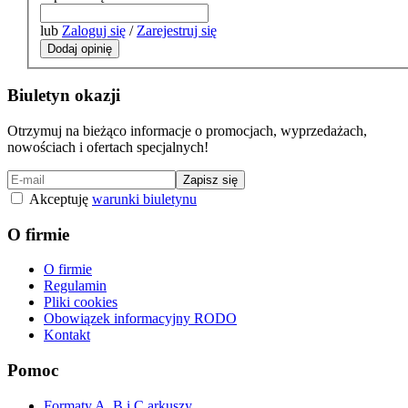
lub
Zaloguj się
/
Zarejestruj się
Dodaj opinię
Biuletyn okazji
Otrzymuj na bieżąco informacje o promocjach, wyprzedażach,
nowościach i ofertach specjalnych!
Zapisz się
Akceptuję
warunki biuletynu
O firmie
O firmie
Regulamin
Pliki cookies
Obowiązek informacyjny RODO
Kontakt
Pomoc
Formaty A, B i C arkuszy