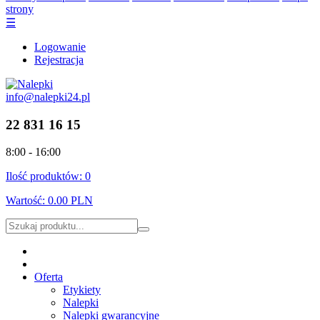
strony
☰
Logowanie
Rejestracja
info@nalepki24.pl
22 831 16 15
8:00 - 16:00
Ilość produktów:
0
Wartość:
0.00 PLN
Oferta
Etykiety
Nalepki
Nalepki gwarancyjne