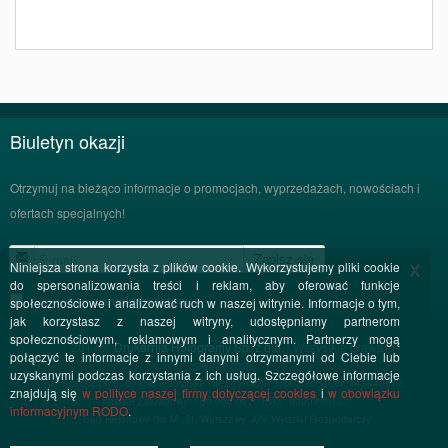
Biuletyn okazji
Otrzymuj na bieżąco informacje o promocjach, wyprzedażach, nowościach i
ofertach specjalnych!
Zapisz się
x
Niniejsza strona korzysta z plików cookie. Wykorzystujemy pliki cookie
do spersonalizowania treści i reklam, aby oferować funkcje
Akceptuję
warunki biuletynu
społecznościowe i analizować ruch w naszej witrynie. Informacje o tym,
jak korzystasz z naszej witryny, udostępniamy partnerom
społecznościowym, reklamowym i analitycznym. Partnerzy mogą
2017 ©
Drukarnia Hologramy Sp. z o.o.
/ Wszystkie prawa
połączyć te informacje z innymi danymi otrzymanymi od Ciebie lub
zastrzeżone.
uzyskanymi podczas korzystania z ich usług. Szczegółowe informacje
ul. Kościuszki 5, 05-092 Łomianki, NIP: 118-20-73-352, REGON: 143149872,
znajdują się
w polityce naszej firmy dotyczącej cookies
i
w obowiązku
Kapitał Zakładowy: 100.000,00zł, KRS: 0000390130,
informacyjnym RODO
.
Sąd Rejonowy dla M. St. Warszawy, XIV Wydział Gospodarczy