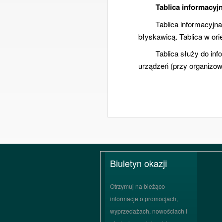
Tablica informacy
Tablica informacyjna
błyskawicą. Tablica w orie
Tablica służy do in
urządzeń (przy organizowa
Biuletyn okazji
Otrzymuj na bieżąco
informacje o promocjach,
wyprzedażach, nowościach i