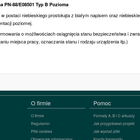
jna PN-88/E08501 Typ B Pozioma
 w postaci niebieskiego prostokąta z białym napisem oraz niebieskie
ntacji poziomej.
formowania o możliwościach osiągnięcia stanu bezpieczeństwa i zwra
niu miejsca pracy, oznaczania stanu i rodzaju urządzenia itp.)
O firmie
Pomoc
O firmie
Formaty A, B i C arkuszy
Regulamin
Jak przygotować projekt
Pliki cookies
Jak wysłać pliki
Obowiązek informacyjny
Koszty transportu