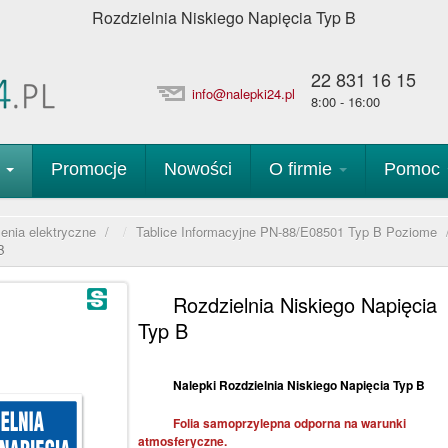
Rozdzielnia Niskiego Napięcia Typ B
22 831 16 15
info@nalepki24.pl
8:00 - 16:00
p
Promocje
Nowości
O firmie
Pomoc
enia elektryczne
/
Tablice Informacyjne PN-88/E08501 Typ B Poziome
B
Rozdzielnia Niskiego Napięcia
Typ B
Nalepki Rozdzielnia Niskiego Napięcia Typ B
Folia samoprzylepna odporna na warunki
atmosferyczne.