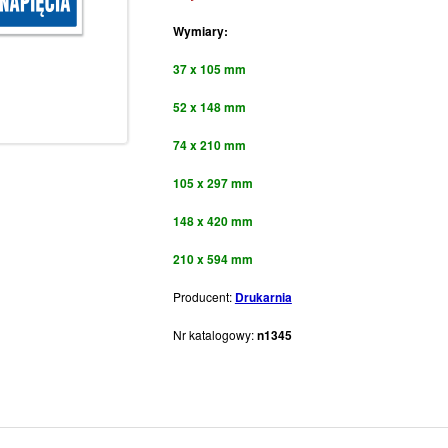
Wymiary:
37 x 105 mm
52 x 148 mm
74 x 210 mm
105 x 297 mm
148 x 420 mm
210 x 594 mm
Producent:
Drukarnia
Nr katalogowy:
n1345