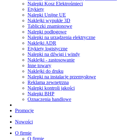
Nalepki Kosz Elektrośmieci
Etykiety
Nalepki Unijne UE
Naklejki wypukłe 3D
Tabliczki znamionowe
Nalepki podłogowe
Nalepki na urządzenia elektryczne
Naklejki ADR
Etykiety logistyczne
Nalepki na dźwigi i windy
Naklejki - zastosowanie
Inne towary
Naklejki do druku
Nalepki na instalacje przemysłowe
Reklama zewnętrzna
Nalepki kontroli jakości
Nalepki BHP
Oznaczenia handlowe
Promocje
Nowości
O firmie
O firmie