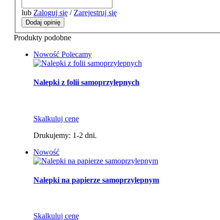
lub
Zaloguj się
/
Zarejestruj się
Dodaj opinię
Produkty podobne
Nowość
Polecamy
Nalepki z folii samoprzylepnych
Skalkuluj cenę
Drukujemy: 1-2 dni.
Nowość
Nalepki na papierze samoprzylepnym
Skalkuluj cenę