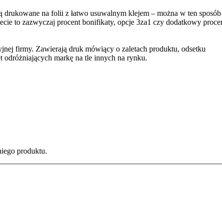
ą drukowane na folii z łatwo usuwalnym klejem – można w ten sposób
iecie to zazwyczaj procent bonifikaty, opcje 3za1 czy dodatkowy proce
jnej firmy. Zawierają druk mówiący o zaletach produktu, odsetku
t odróżniających markę na tle innych na rynku.
iego produktu.