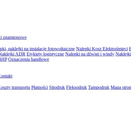
ki znamionowe
pki, naklejki na instalacje fotowoltaiczne
Nalepki Kosz Elektrośmieci
E
Naklejki ADR
Etykiety logistyczne
Nalepki na dźwigi i windy
Naklejki
 BHP
Oznaczenia handlowe
ontakt
oszty transportu
Płatności
Sitodruk
Fleksodruk
Tampodruk
Mapa stro