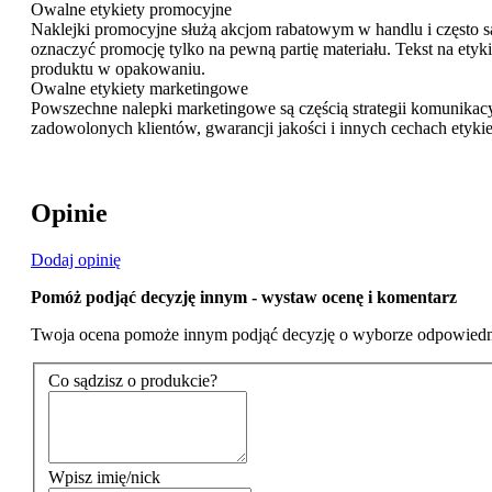
Owalne etykiety promocyjne
Naklejki promocyjne służą akcjom rabatowym w handlu i często s
oznaczyć promocję tylko na pewną partię materiału. Tekst na etyk
produktu w opakowaniu.
Owalne etykiety marketingowe
Powszechne nalepki marketingowe są częścią strategii komunikacy
zadowolonych klientów, gwarancji jakości i innych cechach etykie
Opinie
Dodaj opinię
Pomóż podjąć decyzję innym - wystaw ocenę i komentarz
Twoja ocena pomoże innym podjąć decyzję o wyborze odpowiedn
Co sądzisz o produkcie?
Wpisz imię/nick