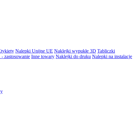
tykiety
Nalepki Unijne UE
Naklejki wypukłe 3D
Tabliczki
 - zastosowanie
Inne towary
Naklejki do druku
Nalepki na instalacje
ny