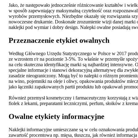
Jako, że następowało jednocześnie różnicowanie kształtów i wiel
w sposób zapewniający maksymalną czytelność oraz rozpoznawalno
wyrobów przemysłowych. Niezbędne okazały się rozwiązania szyte
nowoczesne drukarnie. Doskonałe zrozumienie wizji danej marki o
naklejki pod wymiar i dobry design. Nalepki owalne posiadają swo
Przeznaczenie etykiet owalnych
Według Głównego Urzędu Statystycznego w Polsce w 2017 produk
ze wzrostem r/r na poziomie 3-5%. To właśnie w przemyśle spoży
na celu skuteczna identyfikację marki są najbardziej intensywne.
specjalne informacje i stanowi dekoracyjną alternatywę dla zwykłej
zasadzie nieograniczony. Mogą być to nalepki o różnym promieniu k
na wino, pojemniki na oleje i oliwy, opakowania produktów mlecz
jako łączniki zapakowanych partii produktu lub opakowań promoc
Również przemysł kosmetyczny i farmaceutyczny korzystają z w
fiolek z lekami, preparatami leczniczymi, perfum, słoików z krem
Owalne etykiety informacyjne
Naklejki informacyjne umieszczane są w celu oznakowania produk
zawartość procentowa np. mięsa, tłuszczu, jak również informacja