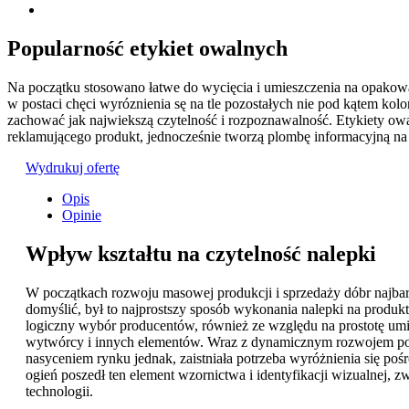
Popularność etykiet owalnych
Na początku stosowano łatwe do wycięcia i umieszczenia na opakowa
w postaci chęci wyróznienia sę na tle pozostałych nie pod kątem kolor
zachować jak najwiekszą czytelność i rozpoznawalność. Etykiety o
reklamującego produkt, jednocześnie tworzą plombę informacyjną n
Wydrukuj ofertę
Opis
Opinie
Wpływ kształtu na czytelność nalepki
W początkach rozwoju masowej produkcji i sprzedaży dóbr najbard
domyślić, był to najprostszy sposób wykonania nalepki na produkt,
logiczny wybór producentów, również ze względu na prostotę umies
wytwórcy i innych elementów. Wraz z dynamicznym rozwojem poligr
nasyceniem rynku jednak, zaistniała potrzeba wyróżnienia się po
ogień poszedł ten element wzornictwa i identyfikacji wizualnej, 
technologii.