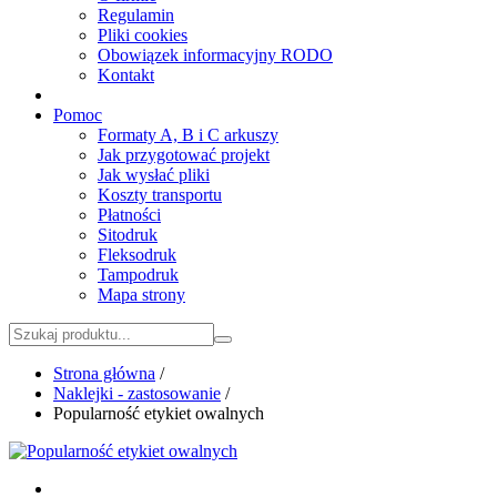
Regulamin
Pliki cookies
Obowiązek informacyjny RODO
Kontakt
Pomoc
Formaty A, B i C arkuszy
Jak przygotować projekt
Jak wysłać pliki
Koszty transportu
Płatności
Sitodruk
Fleksodruk
Tampodruk
Mapa strony
Strona główna
/
Naklejki - zastosowanie
/
Popularność etykiet owalnych