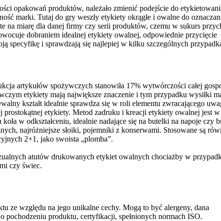
kości opakowań produktów, należało zmienić podejście do etykietowani
ść marki. Tutaj do gry weszły etykiety okrągłe i owalne do oznaczan
 na miarę dla danej firmy czy serii produktów, czemu w sukurs przy
wocuje dobraniem idealnej etykiety owalnej, odpowiednie przycięcie
ją specyfikę i sprawdzają się najlepiej w kilku szczególnych przypadk
cja artykułów spożywczych stanowiła 17% wytwórczości całej gospo
wczym etykiety mają największe znaczenie i tym przypadku wysiłki m
 Owalny kształt idealnie sprawdza się w roli elementu zwracającego uwa
 prostokątnej etykiety. Metod zadruku i kreacji etykiety owalnej jest w
oła w odkształceniu, idealnie nadające się na butelki na napoje czy b
nych, najróżniejsze słoiki, pojemniki z konserwami. Stosowane są rów
yjnych 2+1, jako swoista „plomba”.
izualnych atutów drukowanych etykiet owalnych chociażby w przypad
ami czy świec.
tu ze względu na jego unikalne cechy. Mogą to być alergeny, dana
 o pochodzeniu produktu, certyfikacji, spełnionych normach ISO.