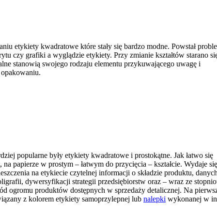
niu etykiety kwadratowe które stały się bardzo modne. Powstał probl
ytu czy grafiki a wyglądzie etykiety. Przy zmianie kształtów starano si
walne stanowią swojego rodzaju elementu przykuwającego uwagę i
a opakowaniu.
ziej popularne były etykiety kwadratowe i prostokątne. Jak łatwo się
 na papierze w prostym – łatwym do przycięcia – kształcie. Wydaje się
zczenia na etykiecie czytelnej informacji o składzie produktu, danyc
afii, dywersyfikacji strategii przedsiębiorstw oraz – wraz ze stopn
śród ogromu produktów dostępnych w sprzedaży detalicznej. Na pierws
związany z kolorem etykiety samoprzylepnej lub
nalepki
wykonanej w in