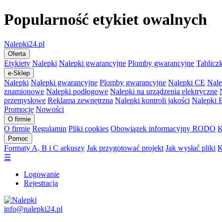
Popularność etykiet owalnych
Nalepki24.pl
Oferta
Etykiety
Nalepki
Nalepki gwarancyjne
Plomby gwarancyjne
Tablicz
e-Sklep
Nalepki
Nalepki gwarancyjne
Plomby gwarancyjne
Nalepki CE
Nale
znamionowe
Nalepki podłogowe
Nalepki na urządzenia elektryczne
przemysłowe
Reklama zewnętrzna
Nalepki kontroli jakości
Nalepki
Promocje
Nowości
O firmie
O firmie
Regulamin
Pliki cookies
Obowiązek informacyjny RODO
K
Pomoc
Formaty A, B i C arkuszy
Jak przygotować projekt
Jak wysłać pliki
K
☰
Logowanie
Rejestracja
info@nalepki24.pl