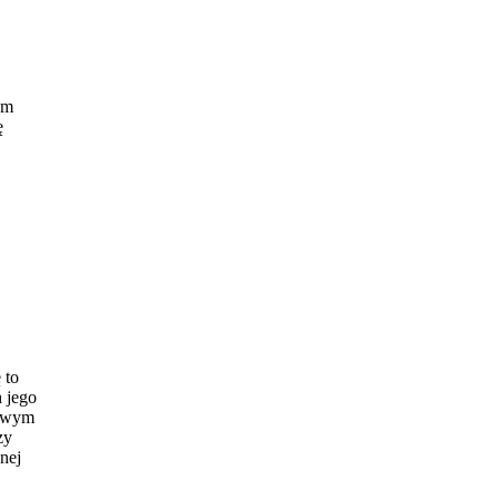
em
ę
 to
h jego
iowym
zy
nej