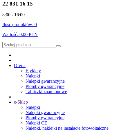
22 831 16 15
8:00 - 16:00
Ilość produktów:
0
Wartość:
0.00 PLN
Oferta
Etykiety
Nalepki
Nalepki gwarancyjne
Plomby gwarancyjne
Tabliczki znamionowe
e-Sklep
Nalepki
Nalepki gwarancyjne
Plomby gwarancyjne
Nalepki CE
Nalepki, naklejki na instalacje fotowoltaiczne