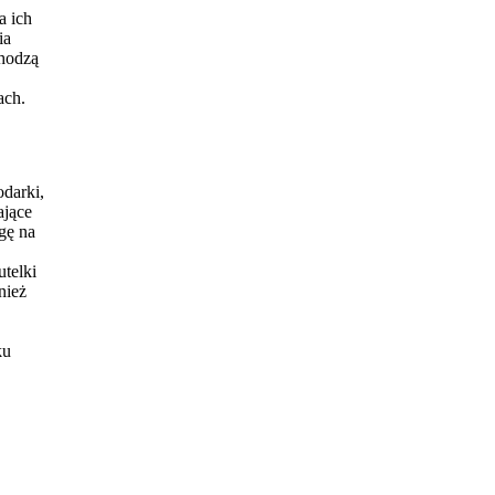
a ich
ia
chodzą
ach.
darki,
ające
gę na
utelki
nież
ku