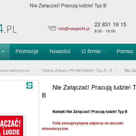
Nie Załączać! Pracują ludzie! Typ B
22 831 16 15
info@nalepki24.pl
8:00 - 16:00
p
Promocje
Nowości
O firmie
Pomoc
enia elektryczne
/
Tablice Zakazu PN-88/E08501 Typ A i B
/
Nie Za
Nie Załączać! Pracują ludzie! 
B
Nalepki Nie Załączać! Pracują ludzie! Typ B
Folia samoprzylepna odporna na warunki
atmosferyczne.