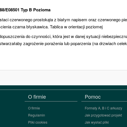
-88/E08501 Typ B Pozioma
ostaci czerwonego prostokąta z białym napisem oraz czerwonego pi
ścienia czarna błyskawica. Tablica w orientacji poziomej
dopuszczenia do czynności, która jest w danej sytuacji niebezpieczn
stwarzałaby zagrożenie porażenia lub poparzenia (na drzwiach celek r
O firmie
Pomoc
O firmie
Formaty A, B i C arkuszy
Regulamin
Jak przygotować projekt
Pliki cookies
Jak wysłać pliki