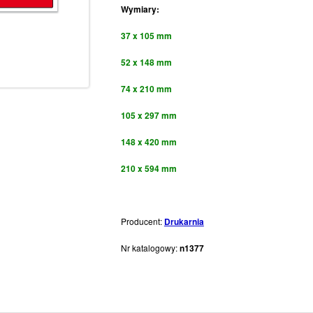
Wymiary:
37 x 105 mm
52 x 148 mm
74 x 210 mm
105 x 297 mm
148 x 420 mm
210 x 594 mm
Producent:
Drukarnia
Nr katalogowy:
n1377