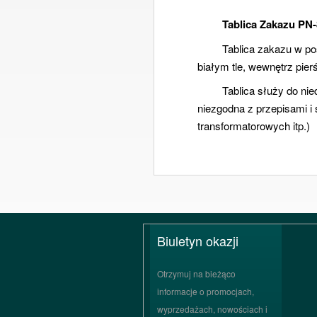
Tablica Zakazu PN
Tablica zakazu w p
białym tle, wewnętrz pier
Tablica służy do nie
niezgodna z przepisami i 
transformatorowych itp.)
Biuletyn okazji
Otrzymuj na bieżąco
informacje o promocjach,
wyprzedażach, nowościach i