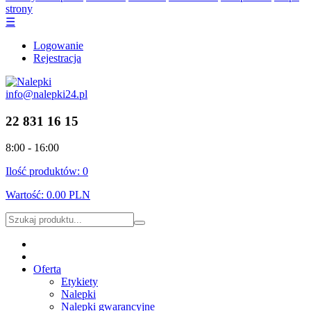
strony
☰
Logowanie
Rejestracja
info@nalepki24.pl
22 831 16 15
8:00 - 16:00
Ilość produktów:
0
Wartość:
0.00 PLN
Oferta
Etykiety
Nalepki
Nalepki gwarancyjne