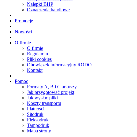
Nalepki BHP
Oznaczenia handlowe
Promocje
Nowości
O firmie
O firmie
Regulamin
Pliki cookies
Obowiązek informacyjny RODO
Kontakt
Pomoc
Formaty A, B i C arkuszy
Jak przygotować projekt
Jak wysłać pliki
Koszty transportu
Płatności
Sitodruk
Fleksodruk
Tampodruk
Mapa strony