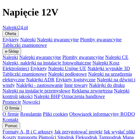
Napięcie 12V
Nalepki24.pl
Oferta
Etykiety
Nalepki
Nalepki gwarancyjne
Plomby gwarancyjne
Tabliczki znamionowe
e-Sklep
Nalepki
Nalepki gwarancyjne
Plomby gwarancyjne
Nalepki CE
Nalepki, naklejki na instalacje fotowoltaiczne
Nalepki Kosz
Elektrośmieci
Etykiety
Nalepki Unijne UE
Naklejki wypukłe 3D
Tabliczki znamionowe
Nalepki podłogowe
Nalepki na urządzenia
elektryczne
Naklejki ADR
Etykiety logistyczne
Nalepki na dźwigi i
windy
Naklejki - zastosowanie
Inne towary
Naklejki do druku
Nalepki na instalacje przemysłowe
Reklama zewnętrzna
Nalepki
kontroli jakości
Nalepki BHP
Oznaczenia handlowe
Promocje
Nowości
O firmie
O firmie
Regulamin
Pliki cookies
Obowiązek informacyjny RODO
Kontakt
Pomoc
Formaty A, B i C arkuszy
Jak przygotować projekt
Jak wysłać pliki
Koszty transportu
Płatności
Sitodruk
Fleksodruk
Tampodruk
Mapa