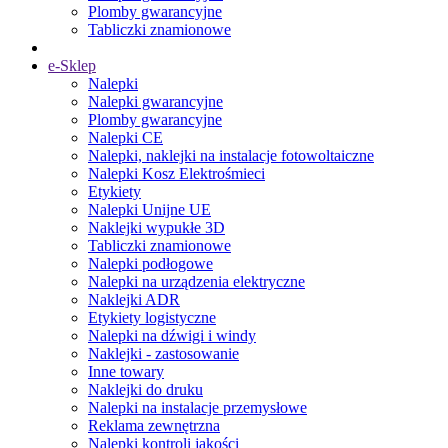
Plomby gwarancyjne
Tabliczki znamionowe
e-Sklep
Nalepki
Nalepki gwarancyjne
Plomby gwarancyjne
Nalepki CE
Nalepki, naklejki na instalacje fotowoltaiczne
Nalepki Kosz Elektrośmieci
Etykiety
Nalepki Unijne UE
Naklejki wypukłe 3D
Tabliczki znamionowe
Nalepki podłogowe
Nalepki na urządzenia elektryczne
Naklejki ADR
Etykiety logistyczne
Nalepki na dźwigi i windy
Naklejki - zastosowanie
Inne towary
Naklejki do druku
Nalepki na instalacje przemysłowe
Reklama zewnętrzna
Nalepki kontroli jakości