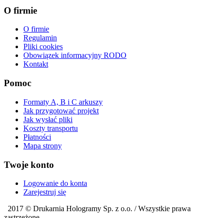
O firmie
O firmie
Regulamin
Pliki cookies
Obowiązek informacyjny RODO
Kontakt
Pomoc
Formaty A, B i C arkuszy
Jak przygotować projekt
Jak wysłać pliki
Koszty transportu
Płatności
Mapa strony
Twoje konto
Logowanie do konta
Zarejestruj się
2017 ©
Drukarnia Hologramy Sp. z o.o.
/ Wszystkie prawa
zastrzeżone.