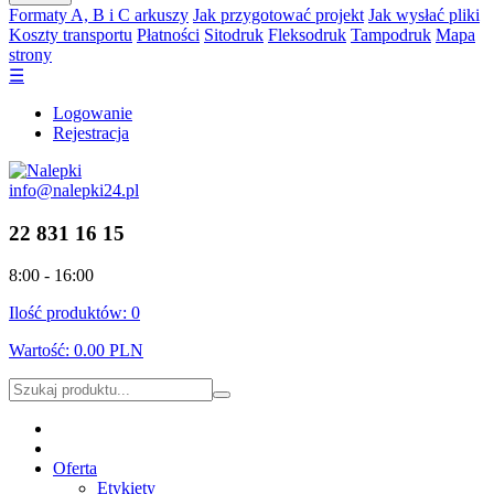
Formaty A, B i C arkuszy
Jak przygotować projekt
Jak wysłać pliki
Koszty transportu
Płatności
Sitodruk
Fleksodruk
Tampodruk
Mapa
strony
☰
Logowanie
Rejestracja
info@nalepki24.pl
22 831 16 15
8:00 - 16:00
Ilość produktów:
0
Wartość:
0.00 PLN
Oferta
Etykiety