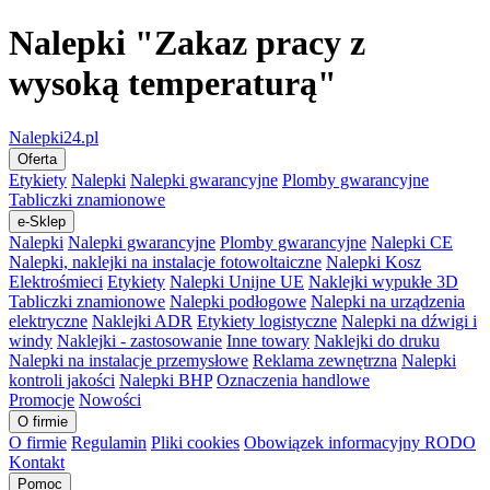
Nalepki "Zakaz pracy z
wysoką temperaturą"
Nalepki24.pl
Oferta
Etykiety
Nalepki
Nalepki gwarancyjne
Plomby gwarancyjne
Tabliczki znamionowe
e-Sklep
Nalepki
Nalepki gwarancyjne
Plomby gwarancyjne
Nalepki CE
Nalepki, naklejki na instalacje fotowoltaiczne
Nalepki Kosz
Elektrośmieci
Etykiety
Nalepki Unijne UE
Naklejki wypukłe 3D
Tabliczki znamionowe
Nalepki podłogowe
Nalepki na urządzenia
elektryczne
Naklejki ADR
Etykiety logistyczne
Nalepki na dźwigi i
windy
Naklejki - zastosowanie
Inne towary
Naklejki do druku
Nalepki na instalacje przemysłowe
Reklama zewnętrzna
Nalepki
kontroli jakości
Nalepki BHP
Oznaczenia handlowe
Promocje
Nowości
O firmie
O firmie
Regulamin
Pliki cookies
Obowiązek informacyjny RODO
Kontakt
Pomoc