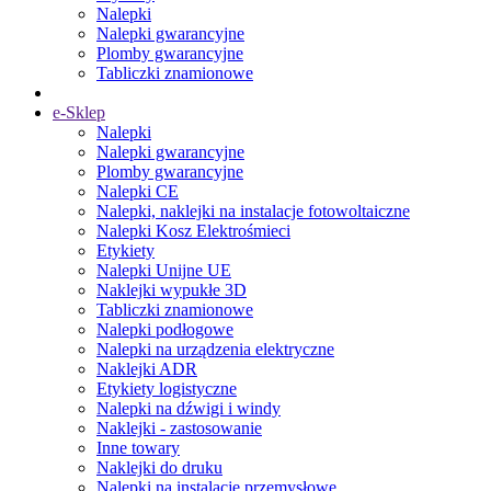
Nalepki
Nalepki gwarancyjne
Plomby gwarancyjne
Tabliczki znamionowe
e-Sklep
Nalepki
Nalepki gwarancyjne
Plomby gwarancyjne
Nalepki CE
Nalepki, naklejki na instalacje fotowoltaiczne
Nalepki Kosz Elektrośmieci
Etykiety
Nalepki Unijne UE
Naklejki wypukłe 3D
Tabliczki znamionowe
Nalepki podłogowe
Nalepki na urządzenia elektryczne
Naklejki ADR
Etykiety logistyczne
Nalepki na dźwigi i windy
Naklejki - zastosowanie
Inne towary
Naklejki do druku
Nalepki na instalacje przemysłowe