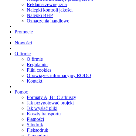
Reklama zewnętrzna
Nalepki kontroli jakości
Nalepki BHP
Oznaczenia handlowe
Promocje
Nowości
O firmie
O firmie
Regulamin
Pliki cookies
Obowiązek informacyjny RODO
Kontakt
Pomoc
Formaty A, B i C arkuszy
Jak przygotować projekt
Jak wysłać pliki
Koszty transportu
Płatności
Sitodruk
Fleksodruk
Tampodruk