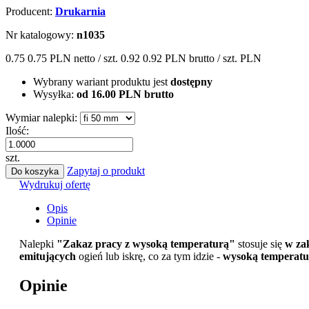
Producent:
Drukarnia
Nr katalogowy:
n1035
0.75
0.75 PLN
netto / szt.
0.92
0.92 PLN
brutto / szt.
PLN
Wybrany wariant produktu jest
dostępny
Wysyłka:
od 16.00 PLN brutto
Wymiar nalepki:
Ilość:
szt.
Zapytaj o produkt
Do koszyka
Wydrukuj ofertę
Opis
Opinie
Nalepki
"Zakaz pracy z wysoką temperaturą"
stosuje się
w za
emitujących
ogień lub iskrę, co za tym idzie -
wysoką temperat
Opinie