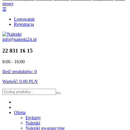
strony
☰
Logowanie
Rejestracja
info@nalepki24.pl
22 831 16 15
8:00 - 16:00
Ilość produktów:
0
Wartość:
0.00 PLN
Oferta
Etykiety
Nalepki
Nalepki gwarancyjne