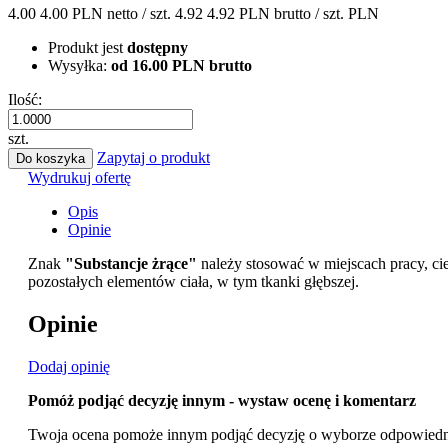
4.00
4.00 PLN
netto / szt.
4.92
4.92 PLN
brutto / szt.
PLN
Produkt jest
dostępny
Wysyłka:
od 16.00 PLN brutto
Ilość:
szt.
Zapytaj o produkt
Do koszyka
Wydrukuj ofertę
Opis
Opinie
Znak
"Substancje żrące"
należy stosować w miejscach pracy, ci
pozostałych elementów ciała, w tym tkanki głębszej.
Opinie
Dodaj opinię
Pomóż podjąć decyzję innym - wystaw ocenę i komentarz
Twoja ocena pomoże innym podjąć decyzję o wyborze odpowiedn