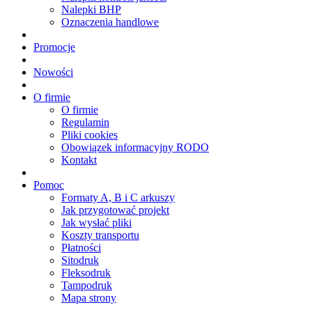
Nalepki BHP
Oznaczenia handlowe
Promocje
Nowości
O firmie
O firmie
Regulamin
Pliki cookies
Obowiązek informacyjny RODO
Kontakt
Pomoc
Formaty A, B i C arkuszy
Jak przygotować projekt
Jak wysłać pliki
Koszty transportu
Płatności
Sitodruk
Fleksodruk
Tampodruk
Mapa strony