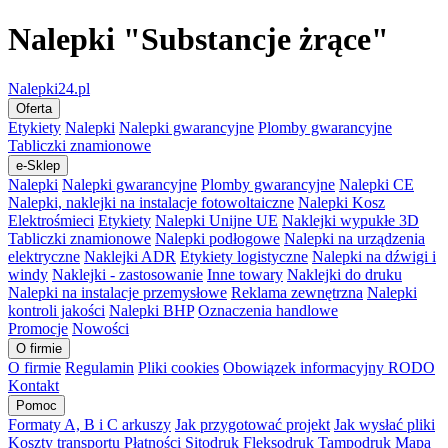
Nalepki "Substancje żrące"
Nalepki24.pl
Oferta
Etykiety
Nalepki
Nalepki gwarancyjne
Plomby gwarancyjne
Tabliczki znamionowe
e-Sklep
Nalepki
Nalepki gwarancyjne
Plomby gwarancyjne
Nalepki CE
Nalepki, naklejki na instalacje fotowoltaiczne
Nalepki Kosz
Elektrośmieci
Etykiety
Nalepki Unijne UE
Naklejki wypukłe 3D
Tabliczki znamionowe
Nalepki podłogowe
Nalepki na urządzenia
elektryczne
Naklejki ADR
Etykiety logistyczne
Nalepki na dźwigi i
windy
Naklejki - zastosowanie
Inne towary
Naklejki do druku
Nalepki na instalacje przemysłowe
Reklama zewnętrzna
Nalepki
kontroli jakości
Nalepki BHP
Oznaczenia handlowe
Promocje
Nowości
O firmie
O firmie
Regulamin
Pliki cookies
Obowiązek informacyjny RODO
Kontakt
Pomoc
Formaty A, B i C arkuszy
Jak przygotować projekt
Jak wysłać pliki
Koszty transportu
Płatności
Sitodruk
Fleksodruk
Tampodruk
Mapa