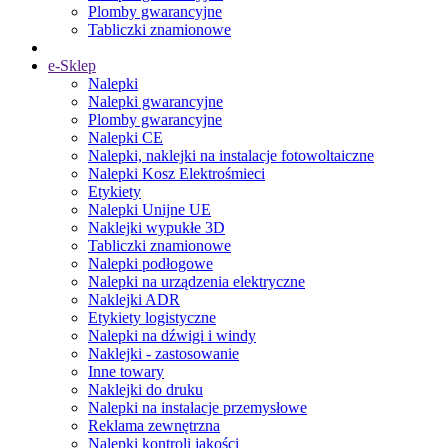
Plomby gwarancyjne
Tabliczki znamionowe
e-Sklep
Nalepki
Nalepki gwarancyjne
Plomby gwarancyjne
Nalepki CE
Nalepki, naklejki na instalacje fotowoltaiczne
Nalepki Kosz Elektrośmieci
Etykiety
Nalepki Unijne UE
Naklejki wypukłe 3D
Tabliczki znamionowe
Nalepki podłogowe
Nalepki na urządzenia elektryczne
Naklejki ADR
Etykiety logistyczne
Nalepki na dźwigi i windy
Naklejki - zastosowanie
Inne towary
Naklejki do druku
Nalepki na instalacje przemysłowe
Reklama zewnętrzna
Nalepki kontroli jakości