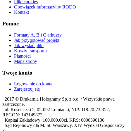
Pliki cookies
Obowiązek informacyjny RODO
Kontakt
Pomoc
Formaty A, B i C arkuszy
Jak przygotować projekt
Jak wysłać pliki
Koszty transportu
Płatności
Mapa strony
Twoje konto
Logowanie do konta
Zarejestruj się
2017 ©
Drukarnia Hologramy Sp. z o.o.
/ Wszystkie prawa
zastrzeżone.
ul. Kościuszki 5, 05-092 Łomianki, NIP: 118-20-73-352,
REGON: 143149872,
Kapitał Zakładowy: 100.000,00zł, KRS: 0000390130,
Sąd Rejonowy dla M. St. Warszawy, XIV Wydział Gospodarczy
×