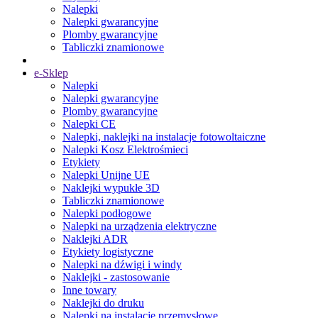
Nalepki
Nalepki gwarancyjne
Plomby gwarancyjne
Tabliczki znamionowe
e-Sklep
Nalepki
Nalepki gwarancyjne
Plomby gwarancyjne
Nalepki CE
Nalepki, naklejki na instalacje fotowoltaiczne
Nalepki Kosz Elektrośmieci
Etykiety
Nalepki Unijne UE
Naklejki wypukłe 3D
Tabliczki znamionowe
Nalepki podłogowe
Nalepki na urządzenia elektryczne
Naklejki ADR
Etykiety logistyczne
Nalepki na dźwigi i windy
Naklejki - zastosowanie
Inne towary
Naklejki do druku
Nalepki na instalacje przemysłowe