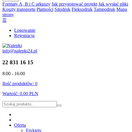
Formaty A, B i C arkuszy
Jak przygotować projekt
Jak wysłać pliki
Koszty transportu
Płatności
Sitodruk
Fleksodruk
Tampodruk
Mapa
strony
☰
Logowanie
Rejestracja
info@nalepki24.pl
22 831 16 15
8:00 - 16:00
Ilość produktów:
0
Wartość:
0.00 PLN
Oferta
Etykiety