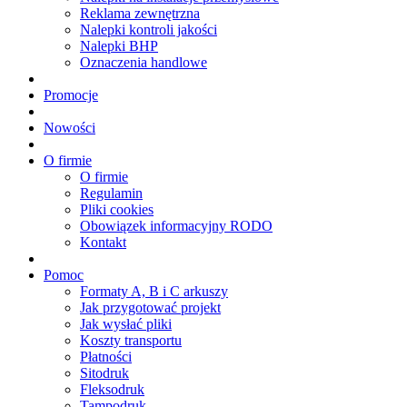
Reklama zewnętrzna
Nalepki kontroli jakości
Nalepki BHP
Oznaczenia handlowe
Promocje
Nowości
O firmie
O firmie
Regulamin
Pliki cookies
Obowiązek informacyjny RODO
Kontakt
Pomoc
Formaty A, B i C arkuszy
Jak przygotować projekt
Jak wysłać pliki
Koszty transportu
Płatności
Sitodruk
Fleksodruk
Tampodruk