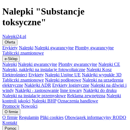
Nalepki "Substancje
toksyczne"
Nalepki24.pl
Oferta
Etykiety
Nalepki
Nalepki gwarancyjne
Plomby gwarancyjne
Tabliczki znamionowe
e-Sklep
Nalepki
Nalepki gwarancyjne
Plomby gwarancyjne
Nalepki CE
Nalepki, naklejki na instalacje fotowoltaiczne
Nalepki Kosz
Elektrośmieci
Etykiety
Nalepki Unijne UE
Naklejki wypukłe 3D
Tabliczki znamionowe
Nalepki podłogowe
Nalepki na urządzenia
elektryczne
Naklejki ADR
Etykiety logistyczne
Nalepki na dźwigi i
windy
Naklejki - zastosowanie
Inne towary
Naklejki do druku
Nalepki na instalacje przemysłowe
Reklama zewnętrzna
Nalepki
kontroli jakości
Nalepki BHP
Oznaczenia handlowe
Promocje
Nowości
O firmie
O firmie
Regulamin
Pliki cookies
Obowiązek informacyjny RODO
Kontakt
Pomoc