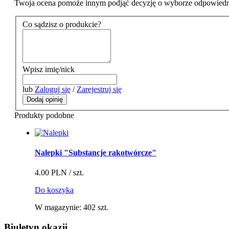
Twoja ocena pomoże innym podjąć decyzję o wyborze odpowiedn
Co sądzisz o produkcie?
Wpisz imię/nick
lub
Zaloguj się
/
Zarejestruj się
Dodaj opinię
Produkty podobne
Nalepki "Substancje rakotwórcze"
4.00 PLN
/ szt.
Do koszyka
W magazynie:
402
szt.
Biuletyn okazji