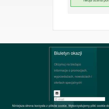
Biuletyn okazji
Otrzymuj na bieżąco
informacje o promocjach,
wyprzedażach, nowościach i
ofertach specjalnych!
Zapisz się
Niniejsza strona korzysta z plików cookie. Wykorzystujemy pliki cookie d