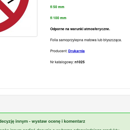
fi 50 mm
fi 100 mm
Odporne na warunki atmosferyczne.
Folia samoprzylepna matowa lub błyszcząca.
Producent:
Drukarnia
Nr katalogowy:
n1025
ecyzję innym - wystaw ocenę i komentarz
oże innym podjąć decyzję o wyborze odpowiedniego produktu.