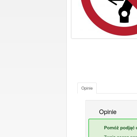
Opinie
Opinie
Pomóż podjąć d
Twoja ocena pom