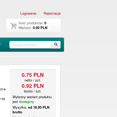
Logowanie
Rejestracja
Ilość produktów:
0
Wartość:
0.00 PLN
0.75 PLN
netto / szt.
0.92 PLN
st w
brutto / szt.
Wybrany wariant produktu
e są
jest
dostępny
Wysyłka:
od 16.00 PLN
brutto