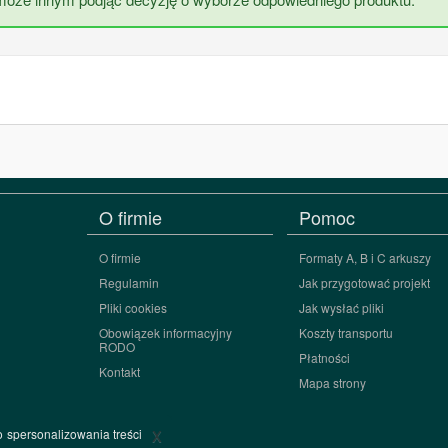
O firmie
Pomoc
O firmie
Formaty A, B i C arkuszy
Regulamin
Jak przygotować projekt
Pliki cookies
Jak wysłać pliki
Obowiązek informacyjny
Koszty transportu
RODO
Płatności
Kontakt
Mapa strony
x
o spersonalizowania treści