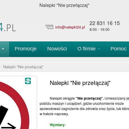
Nalepki "Nie przełączaj"
22 831 16 15
info@nalepki24.pl
8:00 - 16:00
p
Promocje
Nowości
O firmie
Pomoc
Nalepki "Nie przełączaj"
Nalepki "Nie przełączaj"
Nalepki okrągłe
"Nie przełączaj".
Umieszczany je
pobliżu maszyn i urządzeń, gdzie uruchomienie może
spowodować zagrożenie dla zdrowia oraz życia, lub któr
w trakcie naprawy.
Wymiary: