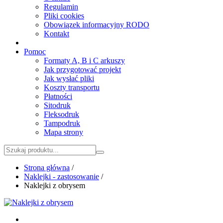
Regulamin
Pliki cookies
Obowiązek informacyjny RODO
Kontakt
Pomoc
Formaty A, B i C arkuszy
Jak przygotować projekt
Jak wysłać pliki
Koszty transportu
Płatności
Sitodruk
Fleksodruk
Tampodruk
Mapa strony
Strona główna
/
Naklejki - zastosowanie
/
Naklejki z obrysem