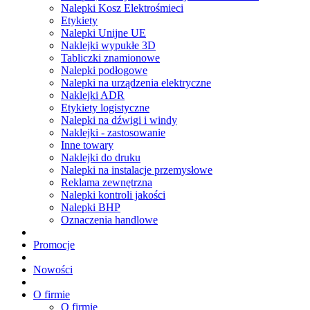
Nalepki Kosz Elektrośmieci
Etykiety
Nalepki Unijne UE
Naklejki wypukłe 3D
Tabliczki znamionowe
Nalepki podłogowe
Nalepki na urządzenia elektryczne
Naklejki ADR
Etykiety logistyczne
Nalepki na dźwigi i windy
Naklejki - zastosowanie
Inne towary
Naklejki do druku
Nalepki na instalacje przemysłowe
Reklama zewnętrzna
Nalepki kontroli jakości
Nalepki BHP
Oznaczenia handlowe
Promocje
Nowości
O firmie
O firmie