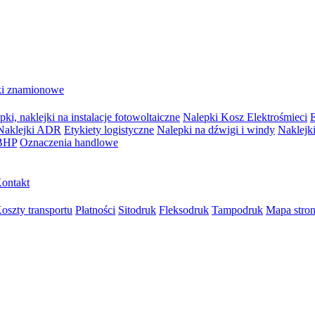
ki znamionowe
pki, naklejki na instalacje fotowoltaiczne
Nalepki Kosz Elektrośmieci
E
Naklejki ADR
Etykiety logistyczne
Nalepki na dźwigi i windy
Naklejki
 BHP
Oznaczenia handlowe
ontakt
oszty transportu
Płatności
Sitodruk
Fleksodruk
Tampodruk
Mapa stro