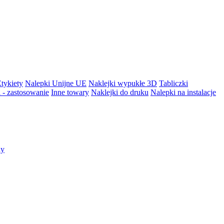
tykiety
Nalepki Unijne UE
Naklejki wypukłe 3D
Tabliczki
 - zastosowanie
Inne towary
Naklejki do druku
Nalepki na instalacje
ny