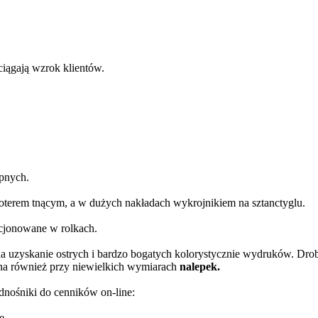
zyciągają wzrok klientów.
epnych.
oterem tnącym, a w dużych nakładach wykrojnikiem na sztanctyglu.
cjonowane w rolkach.
 uzyskanie ostrych i bardzo bogatych kolorystycznie wydruków. Dro
źna również przy niewielkich wymiarach
nalepek.
odnośniki do cenników on-line:
e