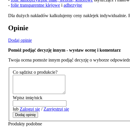
-
folie transparentne klejowe
i
adhezyjne
Dla dużych nakładów kalkulujemy ceny naklejek indywidualnie. 
Opinie
Dodaj opinię
Pomóż podjąć decyzję innym - wystaw ocenę i komentarz
Twoja ocena pomoże innym podjąć decyzję o wyborze odpowiedn
Co sądzisz o produkcie?
Wpisz imię/nick
lub
Zaloguj się
/
Zarejestruj się
Dodaj opinię
Produkty podobne