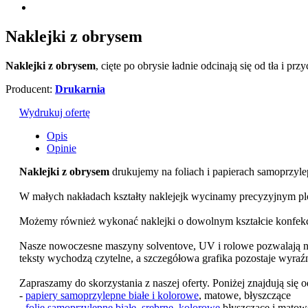
Naklejki z obrysem
Naklejki z obrysem
, cięte po obrysie ładnie odcinają się od tła i pr
Producent:
Drukarnia
Wydrukuj ofertę
Opis
Opinie
Naklejki z obrysem
drukujemy na foliach i papierach samoprzyl
W małych nakładach kształty naklejejk wycinamy precyzyjnym pl
Możemy również wykonać naklejki o dowolnym kształcie konfek
Nasze nowoczesne maszyny solventove, UV i rolowe pozwalają na
teksty wychodzą czytelne, a szczegółowa grafika pozostaje wyra
Zapraszamy do skorzystania z naszej oferty. Poniżej znajdują się 
-
papiery samoprzylepne białe i kolorowe
, matowe, błyszczące
-
folie samoprzylepne białe, srebrne, kolorowe
błyszczące i matow