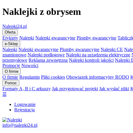
Naklejki z obrysem
Nalepki24.pl
Oferta
Etykiety
Nalepki
Nalepki gwarancyjne
Plomby gwarancyjne
Tablicz
e-Sklep
Nalepki
Nalepki gwarancyjne
Plomby gwarancyjne
Nalepki CE
Nale
znamionowe
Nalepki podłogowe
Nalepki na urządzenia elektryczne
przemysłowe
Reklama zewnętrzna
Nalepki kontroli jakości
Nalepki
Promocje
Nowości
O firmie
O firmie
Regulamin
Pliki cookies
Obowiązek informacyjny RODO
K
Pomoc
Formaty A, B i C arkuszy
Jak przygotować projekt
Jak wysłać pliki
K
☰
Logowanie
Rejestracja
info@nalepki24.pl