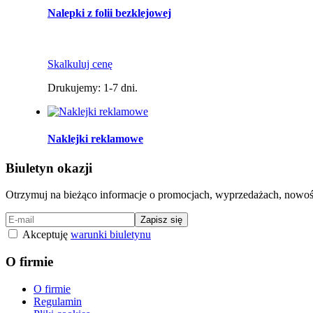
Nalepki z folii bezklejowej
Skalkuluj cenę
Drukujemy: 1-7 dni.
Naklejki reklamowe
Biuletyn okazji
Otrzymuj na bieżąco informacje o promocjach, wyprzedażach, nowości
Zapisz się
Akceptuję
warunki biuletynu
O firmie
O firmie
Regulamin