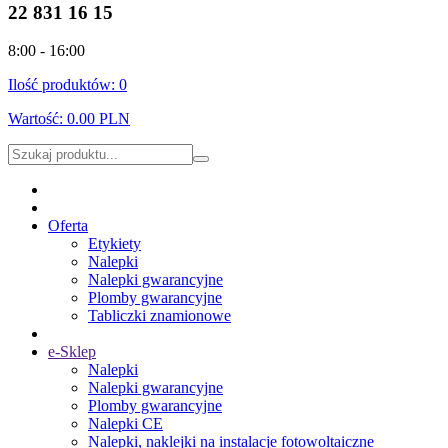
22 831 16 15
8:00 - 16:00
Ilość produktów:
0
Wartość:
0.00 PLN
Oferta
Etykiety
Nalepki
Nalepki gwarancyjne
Plomby gwarancyjne
Tabliczki znamionowe
e-Sklep
Nalepki
Nalepki gwarancyjne
Plomby gwarancyjne
Nalepki CE
Nalepki, naklejki na instalacje fotowoltaiczne