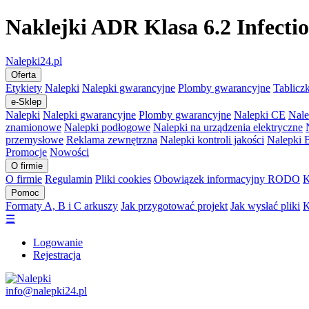
Naklejki ADR Klasa 6.2 Infecti
Nalepki24.pl
Oferta
Etykiety
Nalepki
Nalepki gwarancyjne
Plomby gwarancyjne
Tablicz
e-Sklep
Nalepki
Nalepki gwarancyjne
Plomby gwarancyjne
Nalepki CE
Nale
znamionowe
Nalepki podłogowe
Nalepki na urządzenia elektryczne
przemysłowe
Reklama zewnętrzna
Nalepki kontroli jakości
Nalepki
Promocje
Nowości
O firmie
O firmie
Regulamin
Pliki cookies
Obowiązek informacyjny RODO
K
Pomoc
Formaty A, B i C arkuszy
Jak przygotować projekt
Jak wysłać pliki
K
☰
Logowanie
Rejestracja
info@nalepki24.pl