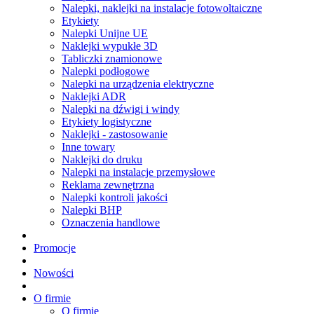
Nalepki, naklejki na instalacje fotowoltaiczne
Etykiety
Nalepki Unijne UE
Naklejki wypukłe 3D
Tabliczki znamionowe
Nalepki podłogowe
Nalepki na urządzenia elektryczne
Naklejki ADR
Nalepki na dźwigi i windy
Etykiety logistyczne
Naklejki - zastosowanie
Inne towary
Naklejki do druku
Nalepki na instalacje przemysłowe
Reklama zewnętrzna
Nalepki kontroli jakości
Nalepki BHP
Oznaczenia handlowe
Promocje
Nowości
O firmie
O firmie