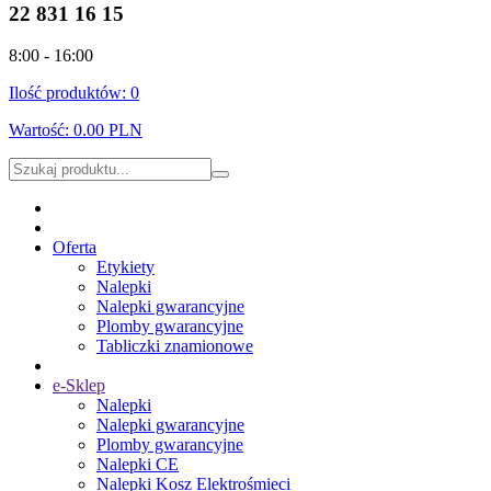
22 831 16 15
8:00 - 16:00
Ilość produktów:
0
Wartość:
0.00 PLN
Oferta
Etykiety
Nalepki
Nalepki gwarancyjne
Plomby gwarancyjne
Tabliczki znamionowe
e-Sklep
Nalepki
Nalepki gwarancyjne
Plomby gwarancyjne
Nalepki CE
Nalepki Kosz Elektrośmieci