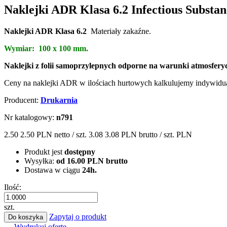
Naklejki ADR Klasa 6.2 Infectious Substa
Naklejki ADR Klasa 6.2
Materiały zakaźne.
Wymiar: 100 x 100 mm.
Naklejki z folii samoprzylepnych odporne na warunki atmosfery
Ceny na naklejki ADR w ilościach hurtowych kalkulujemy indywidua
Producent:
Drukarnia
Nr katalogowy:
n791
2.50
2.50 PLN
netto / szt.
3.08
3.08 PLN
brutto / szt.
PLN
Produkt jest
dostępny
Wysyłka:
od 16.00 PLN brutto
Dostawa w ciągu
24h.
Ilość:
szt.
Zapytaj o produkt
Do koszyka
Wydrukuj ofertę