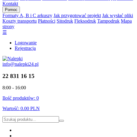
Kontakt
Pomoc
Formaty A, B i C arkuszy
Jak przygotować projekt
Jak wysłać pliki
Koszty transportu
Płatności
Sitodruk
Fleksodruk
Tampodruk
Mapa
strony
☰
Logowanie
Rejestracja
info@nalepki24.pl
22 831 16 15
8:00 - 16:00
Ilość produktów:
0
Wartość:
0.00 PLN