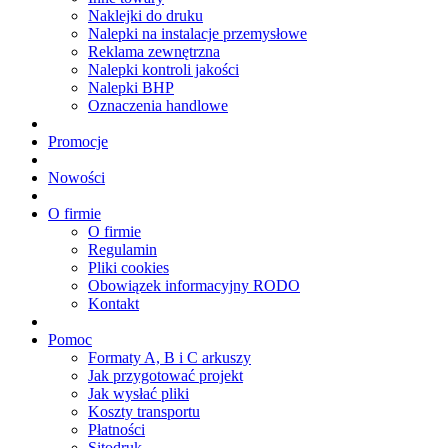
Naklejki do druku
Nalepki na instalacje przemysłowe
Reklama zewnętrzna
Nalepki kontroli jakości
Nalepki BHP
Oznaczenia handlowe
Promocje
Nowości
O firmie
O firmie
Regulamin
Pliki cookies
Obowiązek informacyjny RODO
Kontakt
Pomoc
Formaty A, B i C arkuszy
Jak przygotować projekt
Jak wysłać pliki
Koszty transportu
Płatności
Sitodruk