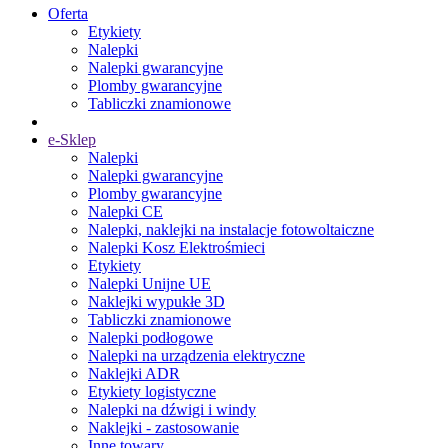
Oferta
Etykiety
Nalepki
Nalepki gwarancyjne
Plomby gwarancyjne
Tabliczki znamionowe
e-Sklep
Nalepki
Nalepki gwarancyjne
Plomby gwarancyjne
Nalepki CE
Nalepki, naklejki na instalacje fotowoltaiczne
Nalepki Kosz Elektrośmieci
Etykiety
Nalepki Unijne UE
Naklejki wypukłe 3D
Tabliczki znamionowe
Nalepki podłogowe
Nalepki na urządzenia elektryczne
Naklejki ADR
Etykiety logistyczne
Nalepki na dźwigi i windy
Naklejki - zastosowanie
Inne towary