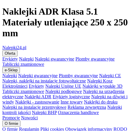
Naklejki ADR Klasa 5.1
Materiały utleniające 250 x 250
mm
Nalepki24.pl
Oferta
Etykiety
Nalepki
Nalepki gwarancyjne
Plomby gwarancyjne
Tabliczki znamionowe
e-Sklep
Nalepki
Nalepki gwarancyjne
Plomby gwarancyjne
Nalepki CE
Nalepki, naklejki na instalacje fotowoltaiczne
Nalepki Kosz
Elektrośmieci
Etykiety
Nalepki Unijne UE
Naklejki wypukłe 3D
Tabliczki znamionowe
Nalepki podłogowe
Nalepki na urządzenia
elektryczne
Naklejki ADR
Etykiety logistyczne
Nalepki na dźwigi i
windy
Naklejki - zastosowanie
Inne towary
Naklejki do druku
Nalepki na instalacje przemysłowe
Reklama zewnętrzna
Nalepki
kontroli jakości
Nalepki BHP
Oznaczenia handlowe
Promocje
Nowości
O firmie
O firmie
Regulamin
Pliki cookies
Obowiązek informacyjny RODO