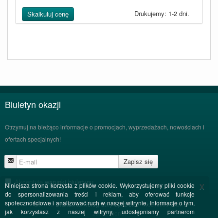
Drukujemy: 1-2 dni.
Skalkuluj cenę
Biuletyn okazji
Otrzymuj na bieżąco informacje o promocjach, wyprzedażach, nowościach i
ofertach specjalnych!
Zapisz się
Akceptuję
warunki biuletynu
x
Niniejsza strona korzysta z plików cookie. Wykorzystujemy pliki cookie
do spersonalizowania treści i reklam, aby oferować funkcje
społecznościowe i analizować ruch w naszej witrynie. Informacje o tym,
2017 ©
Drukarnia Hologramy Sp. z o.o.
/ Wszystkie prawa
jak korzystasz z naszej witryny, udostępniamy partnerom
zastrzeżone.