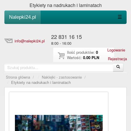
Etykiety na nadrukach i laminatach
Nalepki24.pl
☰
22 831 16 15
info@nalepki24.pl
8:00 - 16:00
Logowanie
Ilość produktów:
0
Wartość:
0.00 PLN
Rejestracja
Strona główna
/
Naklejki - zastosowanie
/
Etykiety na nadrukach i laminatach