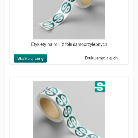
Etykiety na roli, z folii samoprzylepnych
Drukujemy: 1-2 dni.
Skalkuluj cenę