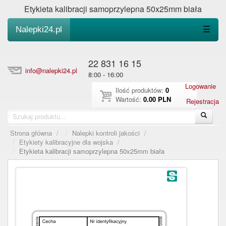
Etykieta kalibracji samoprzylepna 50x25mm biała
Nalepki24.pl
☰
22 831 16 15
info@nalepki24.pl
8:00 - 16:00
Logowanie
Ilość produktów:
0
Wartość:
0.00 PLN
Rejestracja
Strona główna
/
Nalepki kontroli jakości
/
Etykiety kalibracyjne dla wojska
/
Etykieta kalibracji samoprzylepna 50x25mm biała