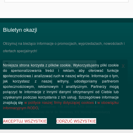
Biuletyn okazji
Otrzymuj na bieżąco informacje o promocjach, wyprzedażach, nowościach i
ofertach specjalnych!
x
Zapisz się
Niniejsza strona korzysta z plików cookie. Wykorzystujemy pliki cookie
do spersonalizowania treści i reklam, aby oferować funkcje
społecznościowe i analizować ruch w naszej witrynie. Informacje o tym,
Akceptuję
warunki biuletynu
jak korzystasz z naszej witryny, udostępniamy partnerom
społecznościowym, reklamowym i analitycznym. Partnerzy mogą
2017 ©
Drukarnia Hologramy Sp. z o.o.
/ Wszystkie prawa
połączyć te informacje z innymi danymi otrzymanymi od Ciebie lub
zastrzeżone.
uzyskanymi podczas korzystania z ich usług. Szczegółowe informacje
ul. Kościuszki 5, 05-092 Łomianki, NIP: 118-20-73-352, REGON: 143149872,
znajdują się
w polityce naszej firmy dotyczącej cookies
i
w obowiązku
Kapitał Zakładowy: 100.000,00zł, KRS: 0000390130,
informacyjnym RODO
.
Sąd Rejonowy dla M. St. Warszawy, XIV Wydział Gospodarczy
AKCEPTUJ WSZYSTKIE
ODRZUĆ WSZYSTKIE