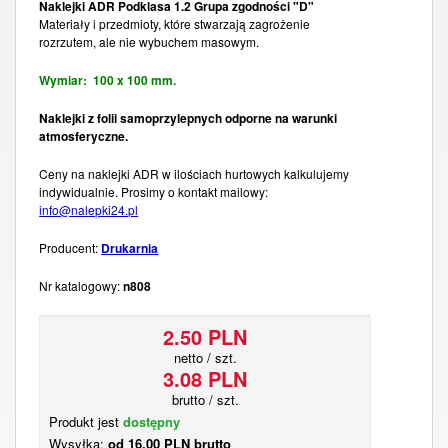
Naklejki ADR Podklasa 1.2 Grupa zgodności "D"
Materiały i przedmioty, które stwarzają zagrożenie
rozrzutem, ale nie wybuchem masowym.
Wymiar: 100 x 100 mm.
Naklejki z folii samoprzylepnych odporne na warunki
atmosferyczne.
Ceny na naklejki ADR w ilościach hurtowych kalkulujemy
indywidualnie. Prosimy o kontakt mailowy:
info@nalepki24.pl
Producent:
Drukarnia
Nr katalogowy:
n808
2.50 PLN
netto / szt.
3.08 PLN
brutto / szt.
Produkt jest
dostępny
Wysyłka:
od 16.00 PLN brutto