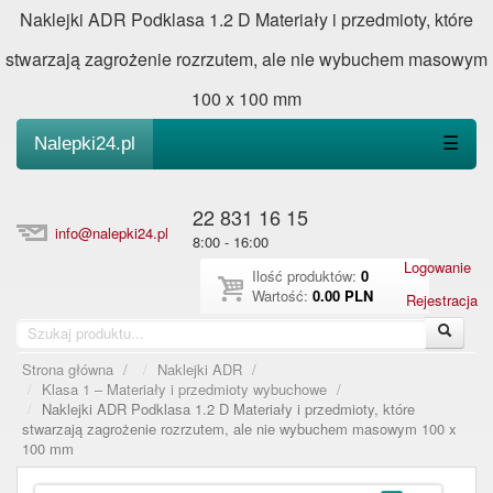
Naklejki ADR Podklasa 1.2 D Materiały i przedmioty, które
stwarzają zagrożenie rozrzutem, ale nie wybuchem masowym
100 x 100 mm
Nalepki24.pl
☰
22 831 16 15
info@nalepki24.pl
8:00 - 16:00
Logowanie
Ilość produktów:
0
Wartość:
0.00 PLN
Rejestracja
Strona główna
/
Naklejki ADR
/
Klasa 1 – Materiały i przedmioty wybuchowe
/
Naklejki ADR Podklasa 1.2 D Materiały i przedmioty, które
stwarzają zagrożenie rozrzutem, ale nie wybuchem masowym 100 x
100 mm