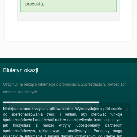
produktu.
Biuletyn okazji
Otrzymuj na bieżąco informacje o promocjach, wyprzedażach, nowościach i
ofertach specjalnych!
Zapisz się
x
Niniejsza strona korzysta z plików cookie. Wykorzystujemy pliki cookie
do spersonalizowania treści i reklam, aby oferować funkcje
Akceptuję
warunki biuletynu
społecznościowe i analizować ruch w naszej witrynie. Informacje o tym,
jak korzystasz z naszej witryny, udostępniamy partnerom
społecznościowym, reklamowym i analitycznym. Partnerzy mogą
2017 ©
Drukarnia Hologramy Sp. z o.o.
/ Wszystkie prawa
połączyć te informacje z innymi danymi otrzymanymi od Ciebie lub