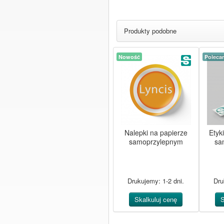
Produkty podobne
Nowość
Poleca
Nalepki na papierze
Etyki
samoprzylepnym
sa
Drukujemy: 1-2 dni.
Dru
Skalkuluj cenę
S