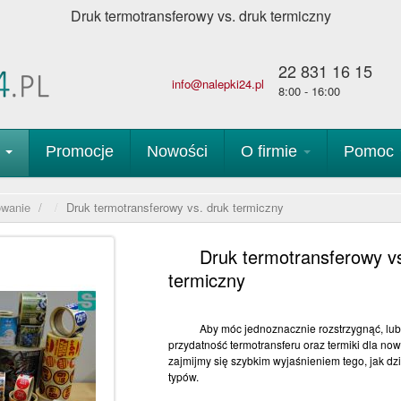
Druk termotransferowy vs. druk termiczny
22 831 16 15
info@nalepki24.pl
8:00 - 16:00
p
Promocje
Nowości
O firmie
Pomoc
owanie
/
Druk termotransferowy vs. druk termiczny
Druk termotransferowy vs
termiczny
Aby móc jednoznacznie rozstrzygnąć, lu
przydatność termotransferu oraz termiki dla nowo
zajmijmy się szybkim wyjaśnieniem tego, jak dzi
typów.