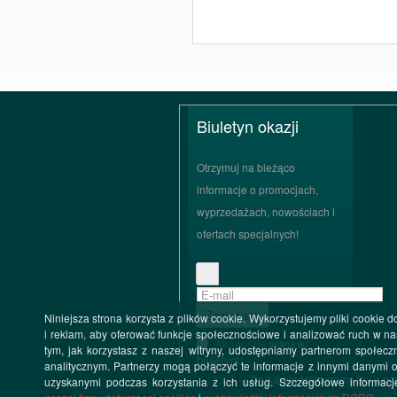
Biuletyn okazji
Otrzymuj na bieżąco
informacje o promocjach,
wyprzedażach, nowościach i
ofertach specjalnych!
Zapisz się
Niniejsza strona korzysta z plików cookie. Wykorzystujemy pliki cookie d
i reklam, aby oferować funkcje społecznościowe i analizować ruch w nas
Akceptuję
warunki
tym, jak korzystasz z naszej witryny, udostępniamy partnerom społec
biuletynu
analitycznym. Partnerzy mogą połączyć te informacje z innymi danymi 
2017 ©
Drukarnia Hologramy Sp. z o.o
uzyskanymi podczas korzystania z ich usług. Szczegółowe informacj
ul. Kościuszki 5, 05-092 Łomianki, NIP: 11