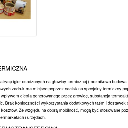
ERMICZNA
trycę igieł osadzonych na głowicy termicznej (mozaikowa budowa 
owych zadruk ma miejsce poprzez nacisk na specjalny termiczny pap
d wpływem ciepła generowanego przez głowicę, substancja termoakty
c. Brak konieczności wykorzystania dodatkowych taśm i dostawek c
kosztów. Ze względu na dobrą mobilność, mogą być stosowane poza
permarketach i urzędach.