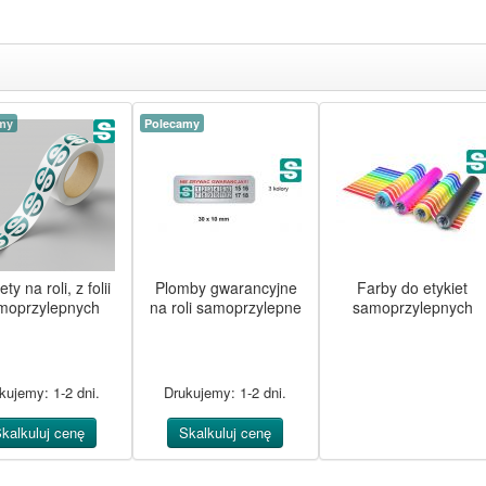
my
Polecamy
ety na roli, z folii
Plomby gwarancyjne
Farby do etykiet
moprzylepnych
na roli samoprzylepne
samoprzylepnych
kujemy: 1-2 dni.
Drukujemy: 1-2 dni.
kalkuluj cenę
Skalkuluj cenę