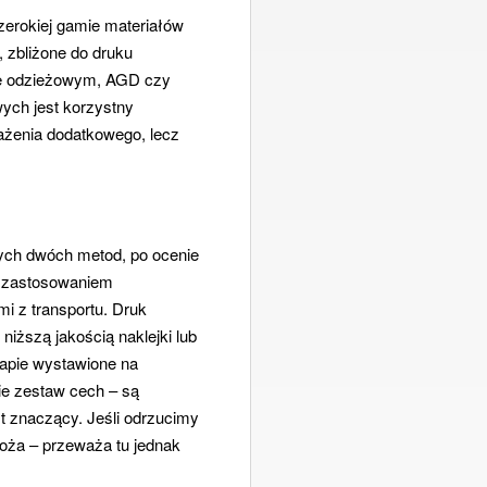
zerokiej gamie materiałów
 zbliżone do druku
le odzieżowym, AGD czy
ych jest korzystny
żenia dodatkowego, lecz
 tych dwóch metod, po ocenie
y zastosowaniem
i z transportu. Druk
niższą jakością naklejki lub
tapie wystawione na
ie zestaw cech – są
t znaczący. Jeśli odrzucimy
łoża – przeważa tu jednak