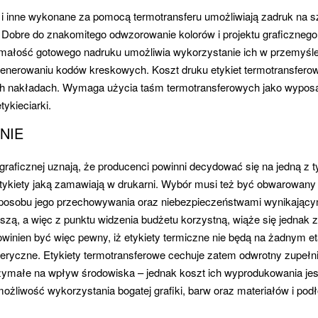
 i inne wykonane za pomocą termotransferu umożliwiają zadruk na s
. Dobre do znakomitego odwzorowanie kolorów i projektu graficznego,
małość gotowego nadruku umożliwia wykorzystanie ich w przemyś
enerowaniu kodów kreskowych. Koszt druku etykiet termotransferow
h nakładach. Wymaga użycia taśm termotransferowych jako wyposa
tykieciarki.
NIE
igraficznej uznają, że producenci powinni decydować się na jedną z
etykiety jaką zamawiają w drukarni. Wybór musi też być obwarowan
posobu jego przechowywania oraz niebezpieczeństwami wynikającym
szą, a więc z punktu widzenia budżetu korzystną, wiąże się jednak z 
owinien być więc pewny, iż etykiety termiczne nie będą na żadnym e
eryczne. Etykiety termotransferowe cechuje zatem odwrotny zupełn
rzymałe na wpływ środowiska – jednak koszt ich wyprodukowania jes
ożliwość wykorzystania bogatej grafiki, barw oraz materiałów i pod