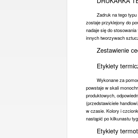
DRUKARKA 
Zadruk na tego typu
zostaje przyklejony do p
nadaje się do stosowania 
innych tworzywach sztuc
Zestawienie ce
Etykiety termi
Wykonane za pomocą 
powstaje w skali monochr
produktowych, odpowiedni
(przedstawiciele handlowi
w czasie. Kolory i czcion
nastąpić po kilkunastu ty
Etykiety termo