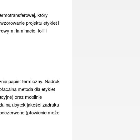
ermotransferowej, który
zorowanie projektu etykiet i
wym, laminacie, folii i
ie papier termiczny. Nadruk
łacalna metoda dla etykiet
cyjne) oraz mobilnie
ędu na ubytek jakości zadruku
i podczerwone (płowienie może