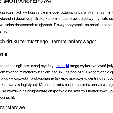
TERMOTRANSFEROWA
 urządzeniach wykorzystuje metodę roztapiania barwnika na taśmie t
owierzchni docelowej. Drukarka termotransferowa daje wytrzymałe odw
w trudno dostępnych miejscach. Do wykorzystania na nośniku papiero
znych.
ch druku termicznego i termotranferowego:
czne
technologii termicznej etykiety i
naklejki
mogą wykorzystywać jedyn
omatycznej z wykorzystaniem nacisku na podłoże. Ekonomicznie op
a do wykorzystania stacjonarnie (sklepy, magazyny, centra dystrybu
, kierowcy w logistyce). Metoda termiczna jest ograniczona ze wzgl
ki są wrażliwe na długotrwałą ekspozycję na światło ultrafioletowe 
godniach).
transferowe