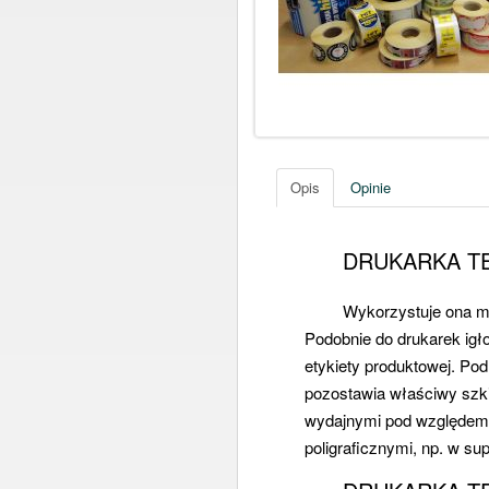
Opis
Opinie
DRUKARKA T
Wykorzystuje ona ma
Podobnie do drukarek igł
etykiety produktowej. Po
pozostawia właściwy szki
wydajnymi pod względem 
poligraficznymi, np. w su